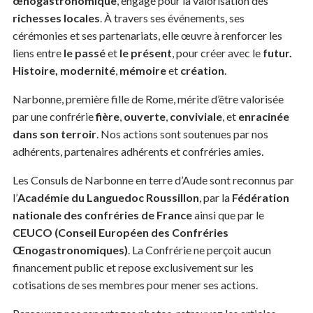
œnogastronomique
, engagé pour la valorisation des
richesses locales
. À travers ses événements, ses
cérémonies et ses partenariats, elle œuvre à renforcer les
liens entre
le passé
et
le présent
, pour
créer avec le
futur.
Histoire,
modernité
,
mémoire
et
création
.
Narbonne, première fille de Rome, mérite d’être valorisée
par une confrérie
fière
,
ouverte
,
conviviale
, et
enracinée
dans son terroir
. Nos actions sont soutenues par nos
adhérents, partenaires adhérents et confréries amies.
Les Consuls de Narbonne en terre d’Aude sont reconnus par
l’
Académie du Languedoc Roussillon
, par la
Fédération
nationale des confréries de France
ainsi que par le
CEUCO (Conseil Européen des Confréries
Œnogastronomiques)
. La Confrérie ne perçoit aucun
financement public et repose exclusivement sur les
cotisations de ses membres pour mener ses actions.