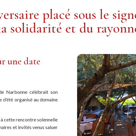
ersaire placé sous le sign
 la solidarité et du rayo
r une date
de Narbonne célébrait son
re d’été organisé au domaine
e à cette rencontre solennelle
aires et invités venus saluer