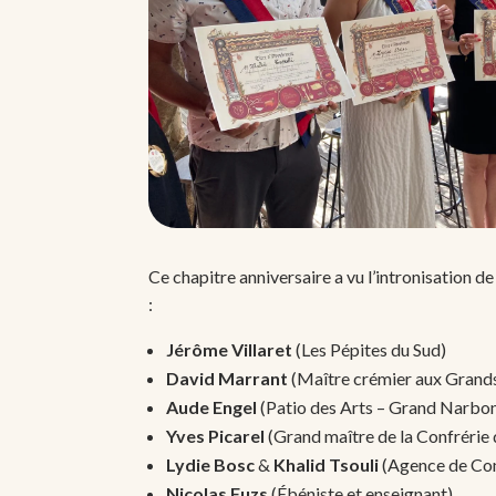
Ce chapitre anniversaire a vu l’intronisation d
:
Jérôme Villaret
(Les Pépites du Sud)
David Marrant
(Maître crémier aux Grands
Aude Engel
(Patio des Arts – Grand Narbo
Yves Picarel
(Grand maître de la Confrérie 
Lydie Bosc
&
Khalid Tsouli
(Agence de C
Nicolas Fuzs
(Ébéniste et enseignant)