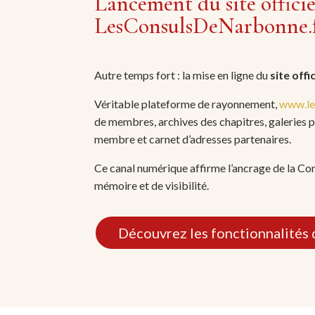
Lancement du site officiel
LesConsulsDeNarbonne.
Autre temps fort : la mise en ligne du
site offi
Aude ANGEL
Véritable plateforme de rayonnement,
www.le
Conseillère nationale | Renaissance
de membres, archives des chapitres, galeries 
membre et carnet d’adresses partenaires.
Ce canal numérique affirme l’ancrage de la Co
mémoire et de visibilité.
Citoyenne humaniste engagée pour
Découvrez les fonctionnalités 
notre territoire, notre pays et notre
Europe. Chanteuse de l'Opera avec
beaucoup de talent.