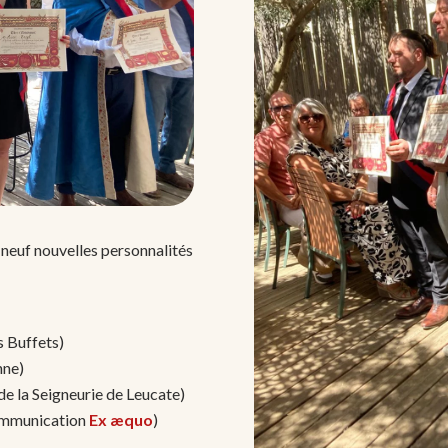
e neuf nouvelles personnalités
 Buffets)
nne)
de la Seigneurie de Leucate)
ommunication
Ex æquo
)