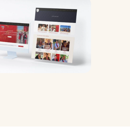
David MARRANT
Maître crémier
 crémier & Maître Fromager
le d'Escoffier International