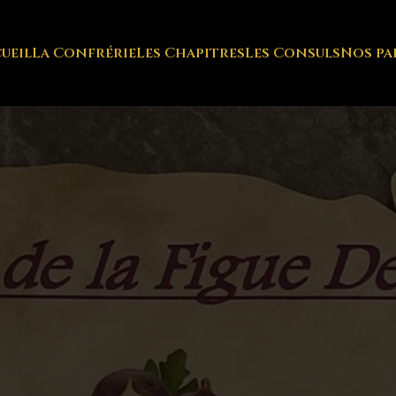
ueil
La Confrérie
Les Chapitres
Les Consuls
Nos pa