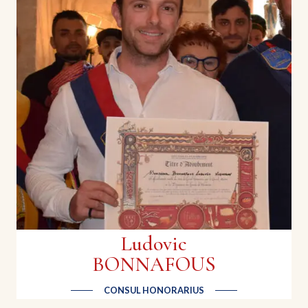
Fabien RIVEL
Caviste | Le Petit Bouchon
Cave à vins (et à copains), bières, spiritueux et
épicerie fine
Ludovic
BONNAFOUS
CONSUL HONORARIUS