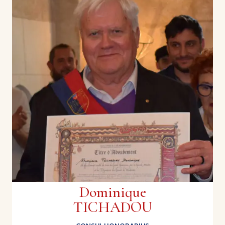
Yves GRENET
| Confrérie Sant Andiu de la Galinièro
Dominique
TICHADOU