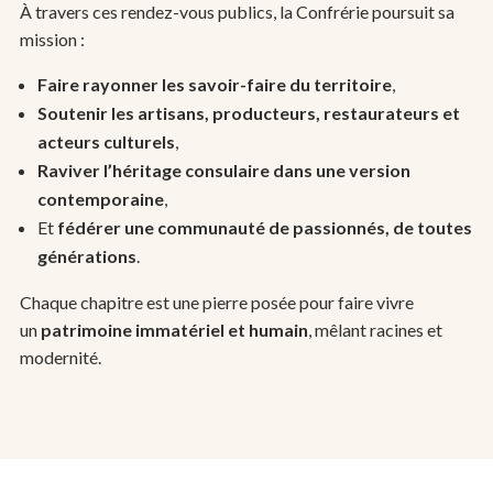
À travers ces rendez-vous publics, la Confrérie poursuit sa
mission :
Faire rayonner les savoir-faire du territoire
,
Soutenir les artisans, producteurs, restaurateurs et
acteurs culturels
,
Raviver l’héritage consulaire dans une version
contemporaine
,
Et
fédérer une communauté de passionnés, de toutes
Benoît PAUTRA
générations
.
Président | Fédération des Confréries des
Chaque chapitre est une pierre posée pour faire vivre
Régions de France (FCRF)
un
patrimoine immatériel et humain
, mêlant racines et
modernité.
Président de la Fédération des confréries des