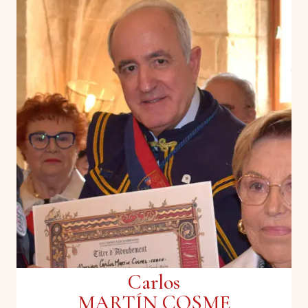
Claudine COUDERC
Ancienne ingénieure | Airbus
Vice-présidente de la confrérie de la Violette de
Toulouse et dignitaire de la Grande Confrérie du
Cassoulet. Intronisée dans toutes les confréries
LR et récipiendaire du Prix Aurum. Ancienne
ingénieure chez Airbus, elle participe à la
conception du A380, elle incarne avec discrétion,
énergie et fidélité l’esprit confraternel.
Carlos
MARTÍN COSME