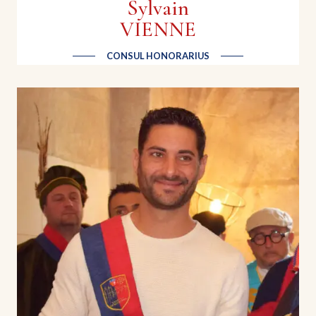
Sylvain
VIENNE
CONSUL HONORARIUS
Jacques PUIGDEMONT
Producteur Grenade