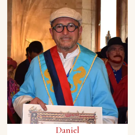
Yoann CONTE
Chef cuisinier
Un chef cuisinier français, doublement étoilé au
Guide Michelin, élu cuisinier de l'année 2024 au
Gault&Millau.
Daniel