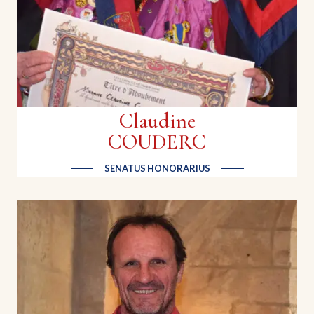
Claudine
COUDERC
SENATUS HONORARIUS
Lucien GARCIA
Artisan coutelier forgeron | LG Coutellerie