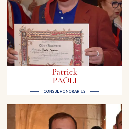
Nous préparons et commercialisons aussi du
vinaigre de miel. Par ailleurs, nous élevons et
mettons également en vente des essaims (100 à
150 essaims chaque année) ainsi que des reines
d’abeilles fécondées.
Patrick
PAOLI
CONSUL HONORARIUS