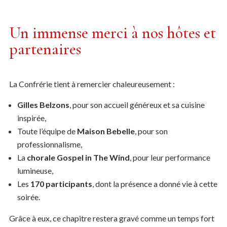
Régions de France (FCRF).
Un immense merci à nos hôtes et
partenaires
La Confrérie tient à remercier chaleureusement :
Gilles Belzons
, pour son accueil généreux et sa cuisine
inspirée,
Toute l’équipe de
Maison Bebelle
, pour son
professionnalisme,
La
chorale Gospel in The Wind
, pour leur performance
Carlos MARTÍN COSME
lumineuse,
Président | Le Conseil européen des confréries
Les
170 participants
, dont la présence a donné vie à cette
oeno-gastronomiques (CEUCO)
soirée.
Grâce à eux, ce chapitre restera gravé comme un temps fort