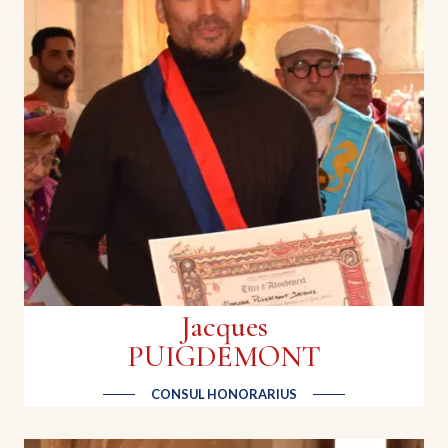
Maxime VIVEN
Pâtissier | Mr pâte à choux
Pâtisserie artisanale spécialisée dans la pâte à
choux.
Jacques
PUIGDEMONT
CONSUL HONORARIUS