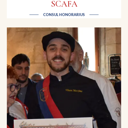
SCAFA
CONSUL HONORARIUS
Norbert TARAYRE
Chef cuisinier et animateur de télévision | M6
Chef cuisinier autodidacte, animateur TV et
humoriste français, révélé dans Top Chef saison 3
en 2012, devenu figure de M6 avec Norbert,
commis d’office, La Meilleure Boulangerie de
France et Toque Show. En 2023, Norbert