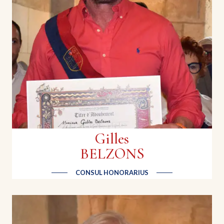
Mes couteaux sont principalement dédiés aux
amoureux de cuisine et d’art de la table qui
affectionnent un outil précis, durable et conçu de
manière artisanale. Ils sont entièrement faits main
par mes soins dans mon atelier.
Gilles
BELZONS
CONSUL HONORARIUS