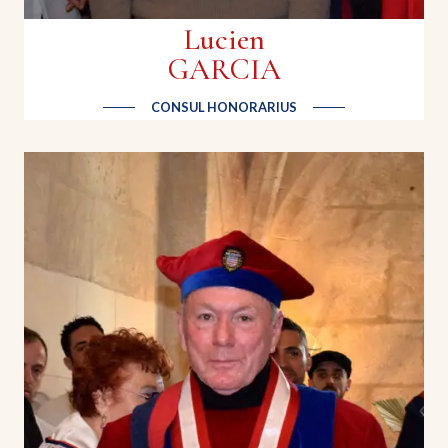
Lucien
GARCIA
CONSUL HONORARIUS
Ludovic BONNAFOUS
| Viticulteur domaine familial