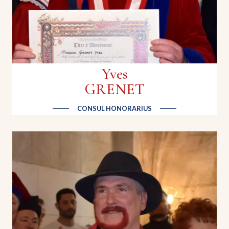
Yves
GRENET
CONSUL HONORARIUS
Sylvain VIENNE
Producteur de miel | Le Rucher Narbonnais