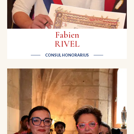
Fabien
RIVEL
CONSUL HONORARIUS
Daniel SCAFA
Grand maître de La Pignate de Valras